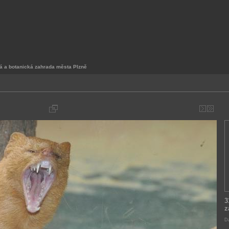
á a botanická zahrada města Plzně
3
z
Da