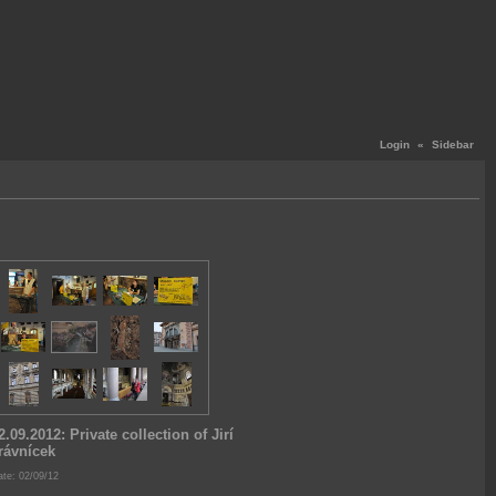
Login
«
Sidebar
2.09.2012: Private collection of Jirí
rávnícek
te: 02/09/12