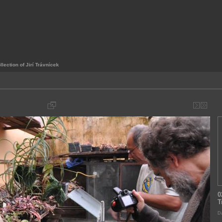
llection of Jirí Trávnícek
0
T
Da